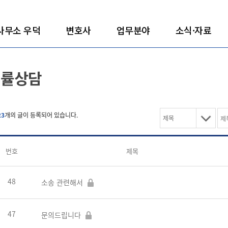
사무소 우덕
변호사
업무분야
소식·자료
법률상담
23
개의 글이 등록되어 있습니다.
번호
제목
48
소송 관련해서
47
문의드립니다